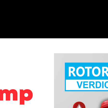
Cotizar
Nosotros
Contacto
.
omp