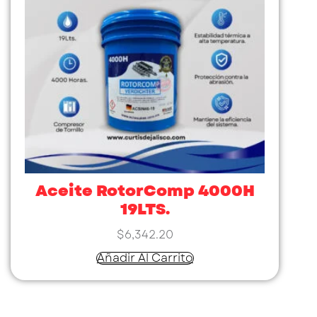
Aceite RotorComp 4000H
19LTS.
$
6,342.20
Añadir Al Carrito