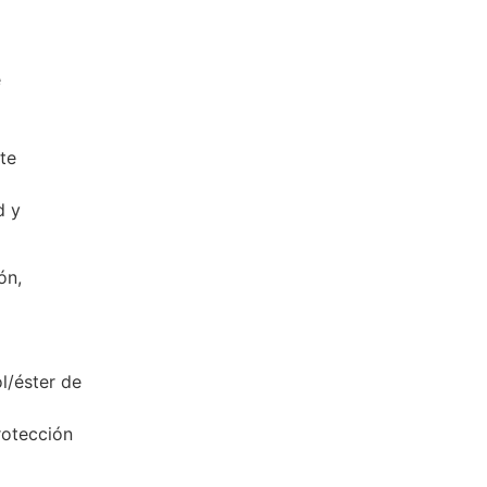
e
te
d y
ón,
l/éster de
rotección