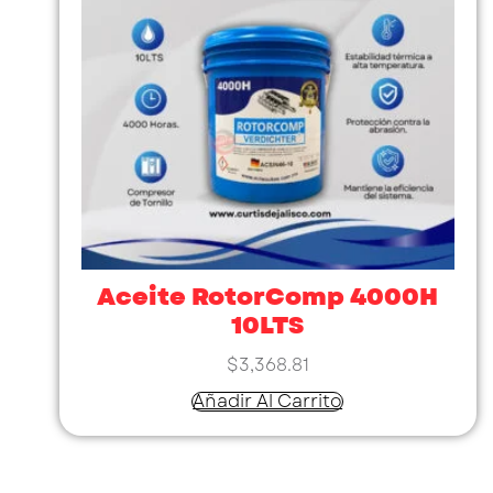
Aceite RotorComp 4000H
10LTS
$
3,368.81
Añadir Al Carrito