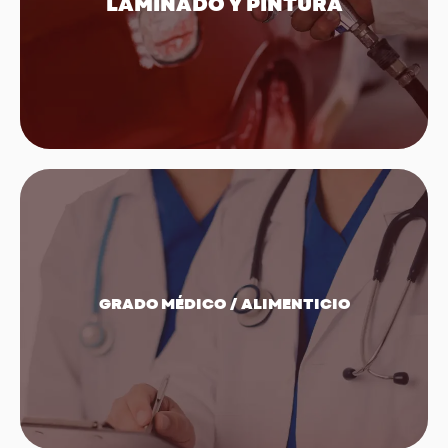
LAMINADO Y PINTURA
Ir a los productos
GRADO MÉDICO / ALIMENTICIO
Ir a los productos