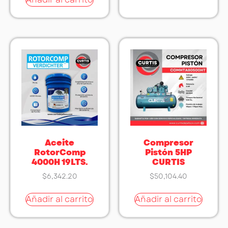
Aceite
Compresor
RotorComp
Pistón 5HP
4000H 19LTS.
CURTIS
$
6,342.20
$
50,104.40
Añadir al carrito
Añadir al carrito