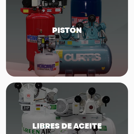
PISTÓN
Compresores de Pistón
LIBRES DE ACEITE
Compresores Libres de Aceite