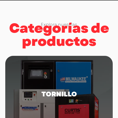
Categorías de
Explora nuestras
productos
TORNILLO
Compresores de Tornillo