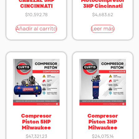
CABEZAL 5HP
Motocompresor
CINCINNATI
3HP Cincinnati
$
10,592.78
$
4,683.62
Añadir al carrito
Leer más
Compresor
Compresor
Piston 5HP
Piston 3HP
Milwaukee
Milwaukee
$
47,321.23
$
24,075.14