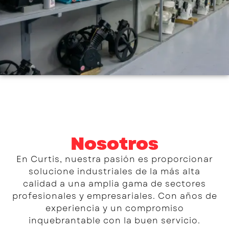
Líder en
Compresores
Industriales de
Calidad
Nosotros
En Curtis, nos enorgullece liderar la
En Curtis, nuestra pasión es proporcionar
industria al ofrecer Compresores
solucione industriales de la más alta
industriales, refacciones confiables y
calidad a una amplia gama de sectores
Aceites eficientes para una variedad de
sectores profesionales y empresariales.
profesionales y empresariales. Con años de
experiencia y un compromiso
inquebrantable con la buen servicio.