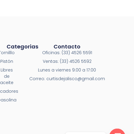
Categorias
Contacto
Tornilllo
Oficinas: (33) 4526 5591
Pistón
Ventas: (33) 4526 5592
Libres
Lunes a viernes 9:00 a 17:00
de
Correo: curtisdejalisco@gmail.com
aceite
ecadores
asolina