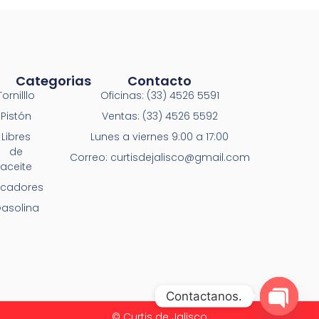
Categorias
Contacto
Tornilllo
Oficinas: (33) 4526 5591
Pistón
Ventas: (33) 4526 5592
Libres
Lunes a viernes 9:00 a 17:00
de
Correo: curtisdejalisco@gmail.com
aceite
ecadores
asolina
Contactanos.
© Curtis de Jalisco