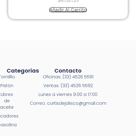
$
47,321.23
Añadir Al Carrito
Categorias
Contacto
Tornilllo
Oficinas: (33) 4526 5591
Pistón
Ventas: (33) 4526 5592
Libres
Lunes a viernes 9:00 a 17:00
de
Correo: curtisdejalisco@gmail.com
aceite
ecadores
asolina