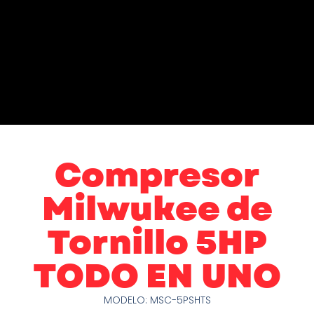
Compresor
Milwukee de
Tornillo 5HP
TODO EN UNO
MODELO: MSC-5PSHTS