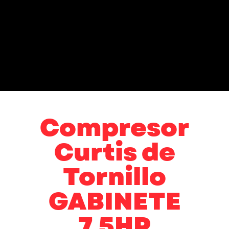
Compresor
Curtis de
Tornillo
GABINETE
7.5HP