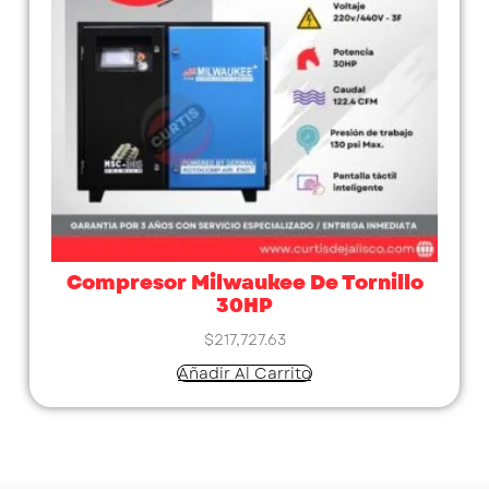
Compresor Milwaukee De Tornillo
30HP
$
217,727.63
Añadir Al Carrito