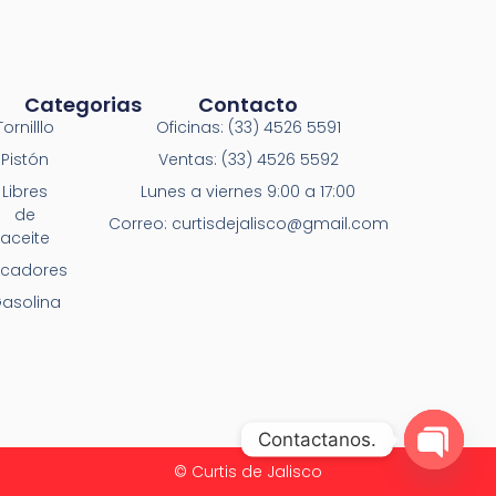
Categorias
Contacto
Tornilllo
Oficinas: (33) 4526 5591
Pistón
Ventas: (33) 4526 5592
Libres
Lunes a viernes 9:00 a 17:00
de
Correo: curtisdejalisco@gmail.com
aceite
ecadores
asolina
Contactanos.
© Curtis de Jalisco
Open c