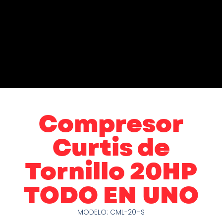
Compresor
Curtis de
Tornillo 20HP
TODO EN UNO
MODELO: CML-20HS