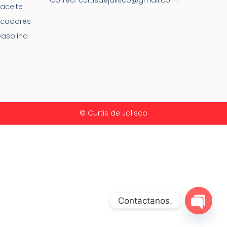
aceite
ecadores
asolina
© Curtis de Jalisco
Contactanos.
Open c